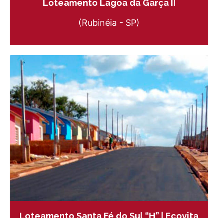
Loteamento Lagoa da Garça II
(Rubinéia - SP)
Loteamento Santa Fé do Sul “H” | Ecovita