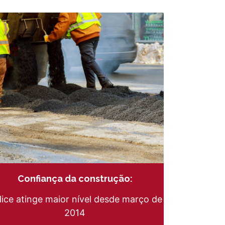
Confiança da construção:
dice atinge maior nível desde março de
2014