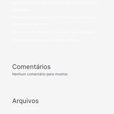
Uso de IA | Como ela pode subir em 50% o lucro das
empresas?
Confiança da construção | Índice atinge maior nível
desde Março de 2014
Pavimentação asfáltica | Quais são suas funções?
Rodovias do mundo | 7 modelos incríveis
Comentários
Nenhum comentário para mostrar.
Arquivos
setembro 2023